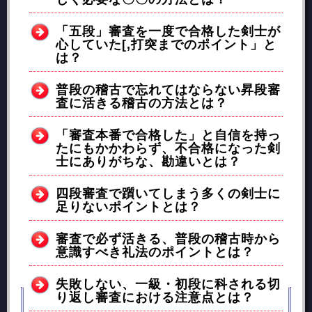
「五段」審査を一度で合格した剣士が
心していた[,打突までのポイント」と
は？
普段の稽古で忘れてはならない昇段審
査に活きる稽古の方法とは？
「審査本番で合格した」と自信を持っ
たにもかかわらず、不合格になった剣
士にありがちな、勘違いとは？
四段審査で躓いてしまう多くの剣士に
足りないポイントとは？
審査で必ず活きる、普段の稽古時から
意識すべき礼法のポイントとは？
失敗しない、一級・初段に科される切
り返し審査における注意点とは？