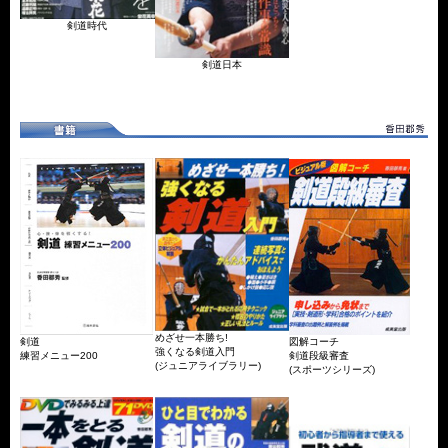
剣道時代
剣道日本
めざせ一本勝ち!
剣道
図解コーチ
強くなる剣道入門
練習メニュー200
剣道段級審査
(ジュニアライブラリー)
(スポーツシリーズ)