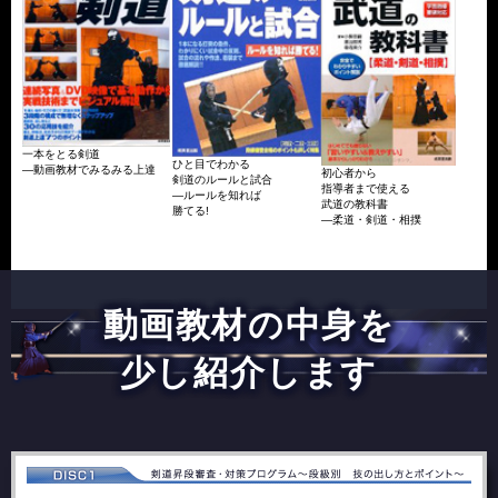
一本をとる剣道
ひと目でわかる
―動画教材でみるみる上達
初心者から
剣道のルールと試合
指導者まで使える
―ルールを知れば
武道の教科書
勝てる!
―柔道・剣道・相撲
動画教材の中身を
少し紹介します