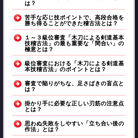
は？
苦手な応じ技ポイントで、高段合格を
勝ち得ることができた稽古法とは？
１～３級位審査「木刀による剣道基本
技稽古法」の最も重要な「間合い」の
極意とは？
級位審査における「木刀による剣道基
本技稽古法」のポイントとは？
審査で陥りがちな、足さばきの盲点と
は？
掛かり手に必要な正しい刃筋の注意点
とは？
思わぬ失敗をしやすい「立ち合い後の
作法」とは？