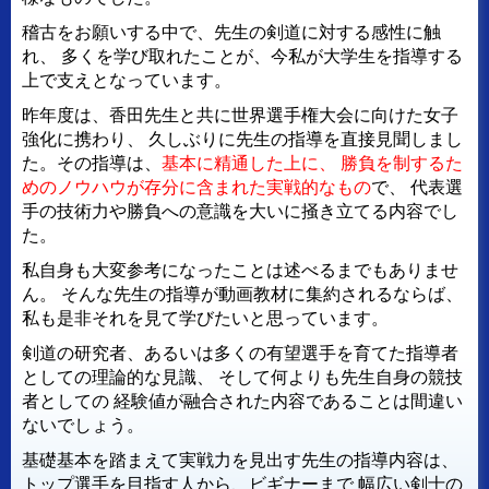
稽古をお願いする中で、先生の剣道に対する感性に触
れ、
多くを学び取れたことが、今私が大学生を指導する
上で支えとなっています。
昨年度は、香田先生と共に世界選手権大会に向けた女子
強化に携わり、
久しぶりに先生の指導を直接見聞しまし
た。その指導は、
基本に精通した上に、
勝負を制するた
めのノウハウが存分に含まれた実戦的なもの
で、
代表選
手の技術力や勝負への意識を大いに掻き立てる内容でし
た。
私自身も大変参考になったことは述べるまでもありませ
ん。
そんな先生の指導が動画教材に集約されるならば、
私も是非それを見て学びたいと思っています。
剣道の研究者、あるいは多くの有望選手を育てた指導者
としての理論的な見識、
そして何よりも先生自身の競技
者としての
経験値が融合された内容であることは間違い
ないでしょう。
基礎基本を踏まえて実戦力を見出す先生の指導内容は、
トップ選手を目指す人から、ビギナーまで
幅広い剣士の