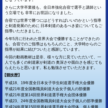
さらに大学卒業後も、全日本強化合宿で選手と講師とい
う立場でも
非常にお世話になりました。
合宿では世界で勝つにはどうすればいいのかという指導
と剣道発展のために
日本剣道のあるべき姿についてもご
指導いただきました。
今年5月に行われた世界大会で優勝することができたの
も、合宿でのご指導はもちろんのこと、大学時からのご
指導が結果に結びついたと感謝しています。
今回の動画教材は是非、様々な方に見ていただいて、一
人でも多くの剣道家が剣道の
奥深さや面白さを感じても
らえたらと思います。私も勉強させていただきます。
【競技歴】
平成18、19年度全日本女子学生剣道選手権大会優勝
平成21年度全国教職員剣道大会女子個人の部優勝
平成21年度第14回世界剣道選手権大会団体優勝
平成23、24年度全国教職員剣道大会女子個人の部準優勝
平成24年度第15回世界剣道選手権大会団体、個人優勝