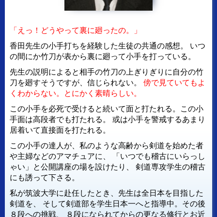
「えっ！どうやって裏に廻ったの。」
香田先生の小手打ちを経験した生徒の共通の感想。
いつ
の間にか竹刀が表から裏に廻って小手を打っている。
先生の説明によると相手の竹刀の上ぎりぎりに自分の竹
刀を廻すそうですが、信じられない。
傍で見ていてもよ
くわからない。とにかく素晴らしい。
この小手を必死で受けると続いて面と打たれる。この小
手面は高段者でも打たれる。
或は小手を警戒するあまり
居着いて直接面を打たれる。
この小手の達人が、私のような高齢から剣道を始めた者
や主婦などのアマチュアに、
「いつでも稽古にいらっし
ゃい」と公開講座の場を設けたり、
剣道専攻学生の稽古
にも誘って下さる。
私が筑波大学に赴任したとき、先生は全日本を目指した
剣道を、
そして剣道部を学生日本一へと指導中。その後
８段への挑戦、
８段になられてからの更なる修行とお近