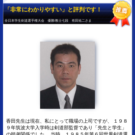
「非常にわかりやすい」と評判です！
全日本学生剣道選手権大会 優勝/教士七段 有田祐二さま
香田先生は現在、私にとって職場の上司ですが、
１９８
９年筑波大学入学時は剣道部監督であり「先生と学生」
の師弟関係でした。
当時、１９８５年第６回世界剣道選