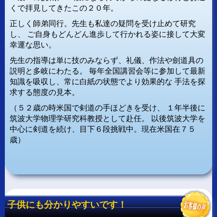
くで拝見してきたこの２０年。
正しく師弟同行。先生も私達の疑問を受け止めて研究
し、
ご自身もどんどん進歩して行かれる姿に接して大変
幸運な思い。
先生の指導は単に技のみならず、礼儀、作法や劍道具の
説明と多岐にわたる。
毎年全国講習会等に参加して最新
知識を吸収し、常に白紙の状態でより効果的な
手法を探
求する態度の見本。
（５２歳の時米国で剣道の手ほどきを受け、
１年半後に
筑波大学物理学研究科教授として赴任。
以後筑波大学を
中心に剣道を続け、目下６段挑戦中。現在米国在７５
歳）
子供にも分かりやすいです！