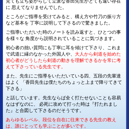
見ても立ち姿からして立派な香田先生がとても遠い存在
に
思えてなりませんでした。
ところがご指導を受けてみると、構え方や竹刀の振り方
など基本を
丁寧に説明して下さるので驚きました。
ご指導いただいた時のノートを読み返すと、ひとつの事
を様々な
角度から説明されていることに気づきます。
初心者の拙い質問にも丁寧に耳を傾けて下さり、これま
で武道に縁のなかった外国人や、
大人から剣道を始めた
初心者がどうしたら剣道の動きを理解できるかを常に考
えて下さっている先生です。
また、先生にご指導をいただいている四、五段の先輩達
はよく
「香田先生は僕たちのちょっと上まで降りてきて
下さる」
と話しています。先生ならば全く打たせないことも容易
なはずなのに、
必死に攻めて打った時は『打たれまし
た』と合図して下さるのだそうです。
あらゆるレベル、段位を自在に往来できる先生の教え
は、誰にとっても学ぶことが多いです。