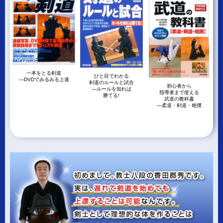
一本をとる剣道
ひと目でわかる
―DVDでみるみる上達
剣道のルールと試合
初心者から
―ルールを知れば
指導者まで使える
勝てる!
武道の教科書
―柔道・剣道・相撲