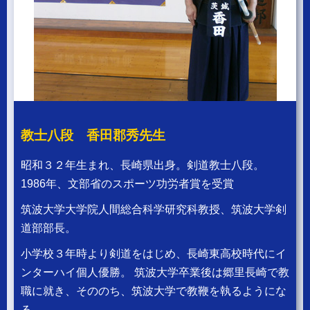
教士八段 香田郡秀先生
昭和３２年生まれ、長崎県出身。剣道教士八段
。
1986年、文部省のスポーツ功労者賞を受賞
筑波大学大学院人間総合科学研究科教授、筑波大学剣
道部部長。
小学校３年時より剣道をはじめ、長崎東高校時代にイ
ンターハイ個人優勝。 筑波大学卒業後は郷里長崎で教
職に就き、そののち、筑波大学で教鞭を執るようにな
る。