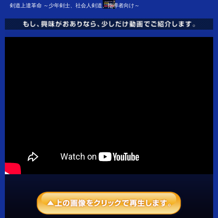
剣道上達革命 ～少年剣士、社会人剣道、指導者向け～