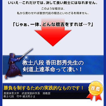
教士八段 香田郡秀先生の
剣道上達革命って凄い！
勝負を制するための実践的なものです！
鹿屋体育大学 武道実践科学系 准教授
教士七段 竹中 健太郎さま