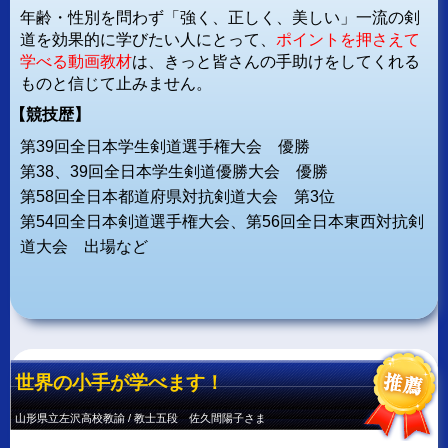
年齢・性別を問わず「強く、正しく、美しい」一流の剣
道を効果的に学びたい人にとって、
ポイントを押さえて
学べる動画教材
は、きっと皆さんの手助けをしてくれる
ものと信じて止みません。
【競技歴】
第39回全日本学生剣道選手権大会 優勝
第38、39回全日本学生剣道優勝大会 優勝
第58回全日本都道府県対抗剣道大会 第3位
第54回全日本剣道選手権大会、第56回全日本東西対抗剣
道大会 出場など
世界の小手が学べます！
山形県立左沢高校教諭 / 教士五段 佐久間陽子さま