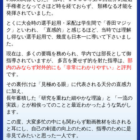
手権者となってさほど時を経ておらず、
類稀なる才能を
発揮されていました。
とくに大会時の選手起用・采配は学生間で「香田マジッ
ク」といわれ、「直感的」と感じるほど、当時では理解
し得ない選手起用で、幾度も日本一に導いて下さいまし
た。
現在は、多くの要職を務められ、学内では部長として御
指導されていますが、
多言を要せず的を射た指導は、
部
内のみならず対外的にも「非常にわかりやすい」と評判
です。
その裏付けは「見極める眼」に代表される天分の直感力
に加え、
長年蓄積した「研究を重ねた細やかな理論」と
「一流の
実践」とが相俟ってのことと最近わかったような気がし
ます。
この度、大変多忙の中にも関わらず動画教材を出される
と耳にし、自己の剣道の向上のために、指導のために是
非見てみたいと思った一人です。