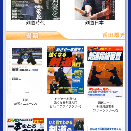
剣道時代
剣道日本
めざせ一本勝ち!
剣道
強くなる剣道入門
図解コーチ
練習メニュー200
(ジュニアライブラリー)
剣道段級審査
(スポーツシリーズ)