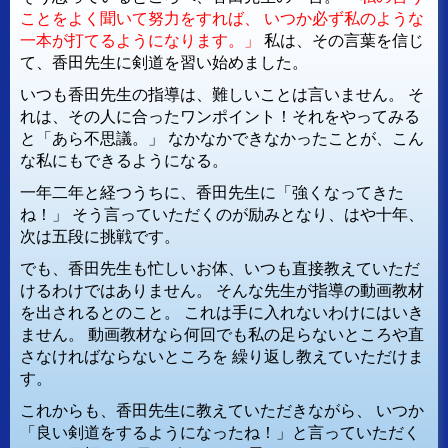
ことをよく聞いて努力をすれば、
いつか必ず私のような
一本が打てるようになります。」
私は、その言葉を信じ
て、香田先生に剣道を習い始めました。
いつも香田先生の指導は、難しいことは言いません。
そ
れは、その人に合ったワンポイント！それをやってみる
と「あら不思議。」
なかなかできなかったことが、こん
な私にもできるようになる。
一年二年と経つうちに、香田先生に「強くなってきた
ね！」
そう言っていただくのが励みとなり、はや十年、
次は五段に挑戦です。
でも、香田先生も忙しいお体、いつも直接教えていただ
けるわけではありません。
そんな先生が指導の動画教材
を出されるとのこと。
これは手に入れないわけにはいき
ません。
動画教材なら何回でも私の足らないところや直
さなければならないところを
繰り返し教えていただけま
す。
これからも、香田先生に教えていただきながら、
いつか
「良い剣道をするようになったね！」と言っていただく